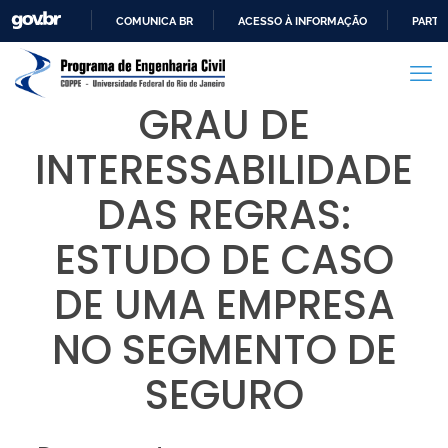
COMUNICA BR
ACESSO À INFORMAÇÃO
PARTI
IR
PARA
O
GRAU DE
CONTEÚDO
INTERESSABILIDADE
DAS REGRAS:
ESTUDO DE CASO
DE UMA EMPRESA
NO SEGMENTO DE
SEGURO