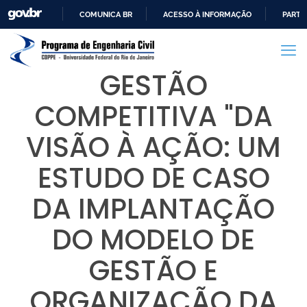
COMUNICA BR
ACESSO À INFORMAÇÃO
PARTI
IR
PARA
O
GESTÃO
CONTEÚDO
COMPETITIVA "DA
VISÃO À AÇÃO: UM
ESTUDO DE CASO
DA IMPLANTAÇÃO
DO MODELO DE
GESTÃO E
ORGANIZAÇÃO DA