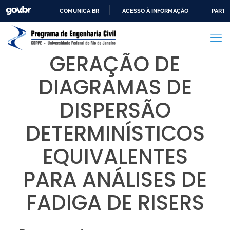
COMUNICA BR
ACESSO À INFORMAÇÃO
PARTI
IR
PARA
O
GERAÇÃO DE
CONTEÚDO
DIAGRAMAS DE
DISPERSÃO
DETERMINÍSTICOS
EQUIVALENTES
PARA ANÁLISES DE
FADIGA DE RISERS