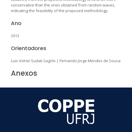
conservative than the ones obtained from random waves,
indicating the feasibility of the proposed methodology.
Ano
2013
Orientadores
Luis Volnei Sudati Sagrilo
|
Fernando Jorge Mendes de Sousa
Anexos