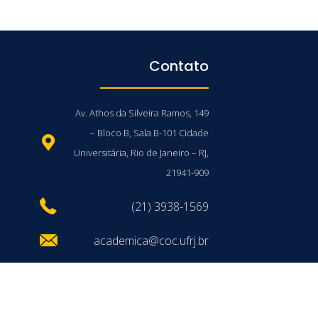
Contato
Av. Athos da Silveira Ramos, 149
– Bloco B, Sala B-101 Cidade
Universitária, Rio de Janeiro – RJ,
21941-909
(21) 3938-1569
academica@coc.ufrj.br
/UFRJ © 2026