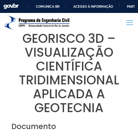
COMUNICA BR
ACESSO À INFORMAÇÃO
PARTI
IR
PARA
O
GEORISCO 3D –
CONTEÚDO
VISUALIZAÇÃO
CIENTÍFICA
TRIDIMENSIONAL
APLICADA A
GEOTECNIA
Documento