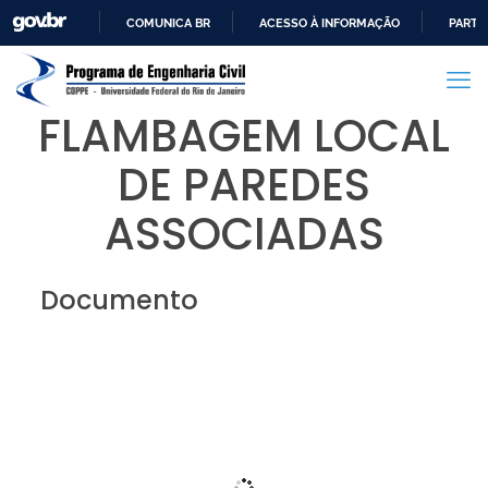
COMUNICA BR
ACESSO À INFORMAÇÃO
PARTI
IR
PARA
O
FLAMBAGEM LOCAL
CONTEÚDO
DE PAREDES
ASSOCIADAS
Documento