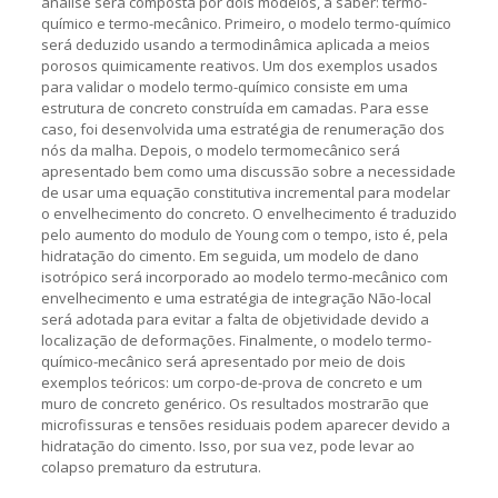
análise será composta por dois modelos, a saber: termo-
químico e termo-mecânico. Primeiro, o modelo termo-químico
será deduzido usando a termodinâmica aplicada a meios
porosos quimicamente reativos. Um dos exemplos usados
para validar o modelo termo-químico consiste em uma
estrutura de concreto construída em camadas. Para esse
caso, foi desenvolvida uma estratégia de renumeração dos
nós da malha. Depois, o modelo termomecânico será
apresentado bem como uma discussão sobre a necessidade
de usar uma equação constitutiva incremental para modelar
o envelhecimento do concreto. O envelhecimento é traduzido
pelo aumento do modulo de Young com o tempo, isto é, pela
hidratação do cimento. Em seguida, um modelo de dano
isotrópico será incorporado ao modelo termo-mecânico com
envelhecimento e uma estratégia de integração Não-local
será adotada para evitar a falta de objetividade devido a
localização de deformações. Finalmente, o modelo termo-
químico-mecânico será apresentado por meio de dois
exemplos teóricos: um corpo-de-prova de concreto e um
muro de concreto genérico. Os resultados mostrarão que
microfissuras e tensões residuais podem aparecer devido a
hidratação do cimento. Isso, por sua vez, pode levar ao
colapso prematuro da estrutura.