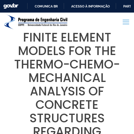
COMUNICA BR
ACESSO À INFORMAÇÃO
PARTI
IR
PARA
O
FINITE ELEMENT
CONTEÚDO
MODELS FOR THE
THERMO-CHEMO-
MECHANICAL
ANALYSIS OF
CONCRETE
STRUCTURES
REGARDING