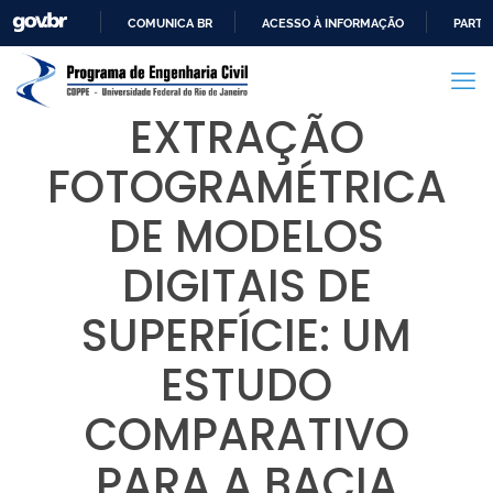
COMUNICA BR
ACESSO À INFORMAÇÃO
PARTI
IR
PARA
O
EXTRAÇÃO
CONTEÚDO
FOTOGRAMÉTRICA
DE MODELOS
DIGITAIS DE
SUPERFÍCIE: UM
ESTUDO
COMPARATIVO
PARA A BACIA