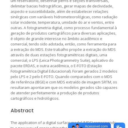
um reservatório, desenhar perfis e seções transversais,
delimitar bacias hidrográficas, gerar mapas de declividade,
aspecto e suscetibilidade, além de estabelecer relações
sinérgicas com variáveis hidrometeorológicas, como radiação
solar incidente, temperatura, umidade do ar e ventos, entre
outras. A fotogrametria digital, como processo fundamental à
geração de produtos cartográficos para diversas aplicações,
é objeto de grande interesse no âmbito acadêmico e
comercial, tendo sido adotada, então, como ferramenta para
a extração do MDS. Este trabalho propõe a extração do MDS
através de duas estações fotogramétricas digitais, uma
comercial, o LPS (Leica Photogrammetry Suite), aplicativo do
pacote ERDAS, e outra acadêmica, o E-FOTO (Estação
Fotogramétrica Digital Educacional). Foram gerados 2 modelos
pelo LPS e 2 pelo E-FOTO. Quando comparados com o MDS
de referência (IBGE) e com MDS extraído de imagem SRTM, os
resultaram apontaram que os modelos gerados são capazes
de atender perfeitamente a produção de produtos
cartográficos e hidrológicos.
Abstract
The application of a digital surface model (MDS) corresponds
to a new way of approaching the problem of development