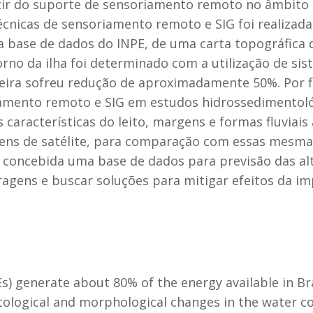
artir do suporte de sensoriamento remoto no âmbit
 técnicas de sensoriamento remoto e SIG foi realizad
a base de dados do INPE, de uma carta topográfica 
o da ilha foi determinado com a utilização de sis
teira sofreu redução de aproximadamente 50%. Por f
riamento remoto e SIG em estudos hidrossedimentol
 características do leito, margens e formas fluviais
agens de satélite, para comparação com essas mesma
r concebida uma base de dados para previsão das al
agens e buscar soluções para mitigar efeitos da i
 generate about 80% of the energy available in Braz
ological and morphological changes in the water co