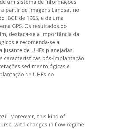
o de um sistema de informações
a a partir de imagens Landsat no
do IBGE de 1965, e de uma
tema GPS. Os resultados do
im, destaca-se a importância da
ógicos e recomenda-se a
 a jusante de UHEs planejadas,
s características pós-implantação
terações sedimentológicas e
mplantação de UHEs no
il. Moreover, this kind of
urse, with changes in flow regime