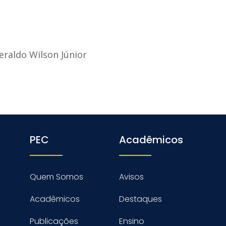
eraldo Wilson Júnior
PEC
Acadêmicos
Quem Somos
Avisos
Acadêmicos
Destaques
Publicações
Ensino