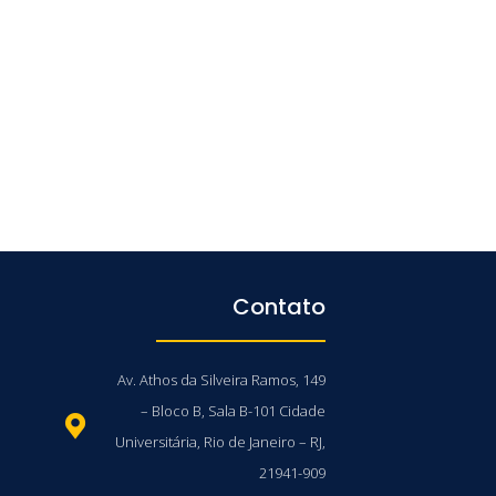
Contato
Av. Athos da Silveira Ramos, 149
– Bloco B, Sala B-101 Cidade
Universitária, Rio de Janeiro – RJ,
21941-909