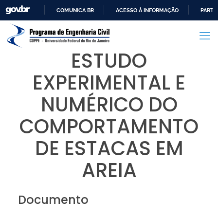
COMUNICA BR
ACESSO À INFORMAÇÃO
PARTI
IR
PARA
O
ESTUDO
CONTEÚDO
EXPERIMENTAL E
NUMÉRICO DO
COMPORTAMENTO
DE ESTACAS EM
AREIA
Documento