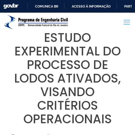
COMUNICA BR
ACESSO À INFORMAÇÃO
PARTI
IR
PARA
O
ESTUDO
CONTEÚDO
EXPERIMENTAL DO
PROCESSO DE
LODOS ATIVADOS,
VISANDO
CRITÉRIOS
OPERACIONAIS