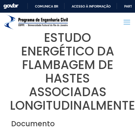
COMUNICA BR
ACESSO À INFORMAÇÃO
PARTI
IR
PARA
O
ESTUDO
CONTEÚDO
ENERGÉTICO DA
FLAMBAGEM DE
HASTES
ASSOCIADAS
LONGITUDINALMENTE
Documento