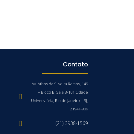
Contato
Av. Athos da Silveira Ramos, 149
– Bloco B, Sala B-101 Cidade
Universitária, Rio de Janeiro – RJ,
21941-909
(21) 3938-1569