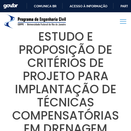
COMUNICA BR
ACESSO À INFORMAÇÃO
PARTI
IR
PARA
O
ESTUDO E
CONTEÚDO
PROPOSIÇÃO DE
CRITÉRIOS DE
PROJETO PARA
IMPLANTAÇÃO DE
TÉCNICAS
COMPENSATÓRIAS
EM DRENAGEM