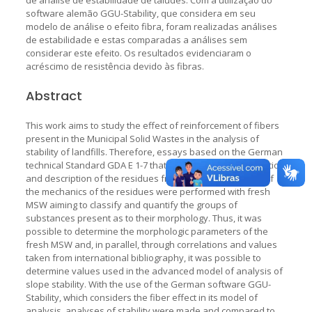
software alemão GGU-Stability, que considera em seu
modelo de análise o efeito fibra, foram realizadas análises
de estabilidade e estas comparadas a análises sem
considerar este efeito. Os resultados evidenciaram o
acréscimo de resistência devido às fibras.
Abstract
This work aims to study the effect of reinforcement of fibers
present in the Municipal Solid Wastes in the analysis of
stability of landfills. Therefore, essays based on the German
technical Standard GDA E 1-7 that deals with the identification
and description of the residues from aspects of interest of
the mechanics of the residues were performed with fresh
MSW aiming to classify and quantify the groups of
substances present as to their morphology. Thus, it was
possible to determine the morphologic parameters of the
fresh MSW and, in parallel, through correlations and values
taken from international bibliography, it was possible to
determine values used in the advanced model of analysis of
slope stability. With the use of the German software GGU-
Stability, which considers the fiber effect in its model of
analysis, analyses of stability were made and compared to