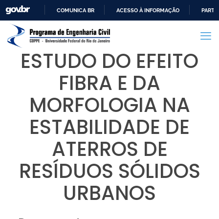
COMUNICA BR
ACESSO À INFORMAÇÃO
PARTI
IR
PARA
O
ESTUDO DO EFEITO
CONTEÚDO
FIBRA E DA
MORFOLOGIA NA
ESTABILIDADE DE
ATERROS DE
RESÍDUOS SÓLIDOS
URBANOS