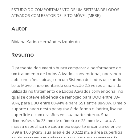
ESTUDO DO COMPORTAMENTO DE UM SISTEMA DE LODOS
ATIVADOS COM REATOR DE LEITO MÓVEL (MBBR)
Autor
Bibiana Karina Hernándes Izquierdo
Resumo
O presente documento busca comparar a performance de
um tratamento de Lodos Ativados convencional, operando
sob condições típicas, com um Sistema de Lodos utilizando
Leito Móvel, incrementando sua vazão 2.5 vezes a mais da
utilizada no tratamento de Lodos Ativados convencional, no
qual se obteve eficiência de remoção para DQO entre 88–
93%, para DBO entre 88-94% e para SST entre 88-98%. O meio
suporte usado nesta pesquisa é de forma cilíndrica, lisa na
superfície e com divisões em sua parte interna. Suas
dimensões são 23 mm de diâmetro e 25 mm de altura. A
massa específica de cada meio suporte encontra-se entre
0,99 e 1,00 g/cm3, sua área é de 0,0222 m2 e área superficial
ou de contacto equivalente a 443,50 m2/m3. O sistema foi