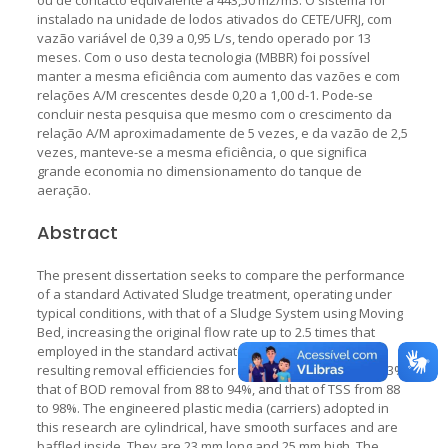
instalado na unidade de lodos ativados do CETE/UFRJ, com
vazão variável de 0,39 a 0,95 L/s, tendo operado por 13
meses. Com o uso desta tecnologia (MBBR) foi possível
manter a mesma eficiência com aumento das vazões e com
relações A/M crescentes desde 0,20 a 1,00 d-1. Pode-se
concluir nesta pesquisa que mesmo com o crescimento da
relação A/M aproximadamente de 5 vezes, e da vazão de 2,5
vezes, manteve-se a mesma eficiência, o que significa
grande economia no dimensionamento do tanque de
aeração.
Abstract
The present dissertation seeks to compare the performance
of a standard Activated Sludge treatment, operating under
typical conditions, with that of a Sludge System using Moving
Bed, increasing the original flow rate up to 2.5 times that
employed in the standard activated sludge treatment. The
resulting removal efficiencies for COD ranged from 88 to 93%,
that of BOD removal from 88 to 94%, and that of TSS from 88
to 98%. The engineered plastic media (carriers) adopted in
this research are cylindrical, have smooth surfaces and are
baffled inside. They are 23 mm long and 25 mm high. The