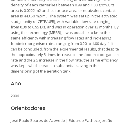
density of each carrier lies between 0.99 and 1.00 g/cm3, its
area is 0.0222 m2 and its surface area or equivalent contact
area is 443.50 m2/m3. The system was set up in the activated
sludge unity of CETE/UFRJ, with variable flow rate ranging
from 0.39 to 0.95 L/s, and was in operation over 13 months. By
using this technology (MBBR), it was possible to keep the
same efficiency with increasing flow rates and increasing
foodmicroorganism rates ranging from 0.20 to 1.00 day-1. It
can be concluded, from the experimental results, that despite
the approximately 5 times increase in the foodmicroorganism
rate and the 2.5 increase in the flow rate, the same efficiency
was kept, which means a substantial saving in the
dimensioning of the aeration tank.
Ano
2006
Orientadores
José Paulo Soares de Azevedo
|
Eduardo Pacheco Jordão