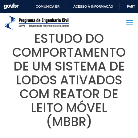
COMUNICA BR
ACESSO À INFORMAÇÃO
PARTI
IR
PARA
O
ESTUDO DO
CONTEÚDO
COMPORTAMENTO
DE UM SISTEMA DE
LODOS ATIVADOS
COM REATOR DE
LEITO MÓVEL
(MBBR)