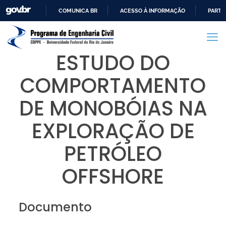
COMUNICA BR
ACESSO À INFORMAÇÃO
PARTI
IR
PARA
O
ESTUDO DO
CONTEÚDO
COMPORTAMENTO
DE MONOBÓIAS NA
EXPLORAÇÃO DE
PETRÓLEO
OFFSHORE
Documento