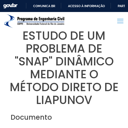
COMUNICA BR
ACESSO À INFORMAÇÃO
PARTI
IR
PARA
O
ESTUDO DE UM
CONTEÚDO
PROBLEMA DE
"SNAP" DINÂMICO
MEDIANTE O
MÉTODO DIRETO DE
LIAPUNOV
Documento