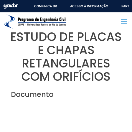
COMUNICA BR
ACESSO À INFORMAÇÃO
PARTI
IR
PARA
O
ESTUDO DE PLACAS
CONTEÚDO
E CHAPAS
RETANGULARES
COM ORIFÍCIOS
Documento