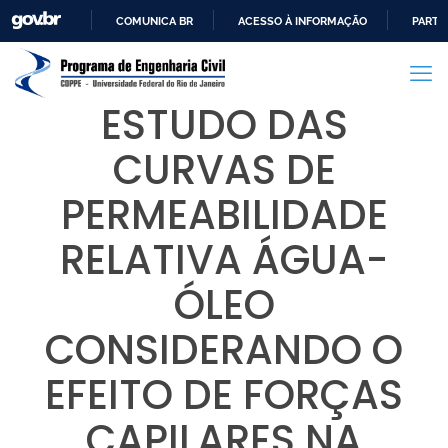
COMUNICA BR
ACESSO À INFORMAÇÃO
PARTI
IR
PARA
O
ESTUDO DAS
CONTEÚDO
CURVAS DE
PERMEABILIDADE
RELATIVA ÁGUA-
ÓLEO
CONSIDERANDO O
EFEITO DE FORÇAS
CAPILARES NA