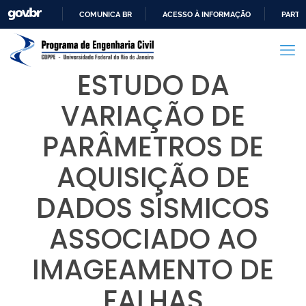
COMUNICA BR
ACESSO À INFORMAÇÃO
PARTI
IR
PARA
O
ESTUDO DA
CONTEÚDO
VARIAÇÃO DE
PARÂMETROS DE
AQUISIÇÃO DE
DADOS SÍSMICOS
ASSOCIADO AO
IMAGEAMENTO DE
FALHAS