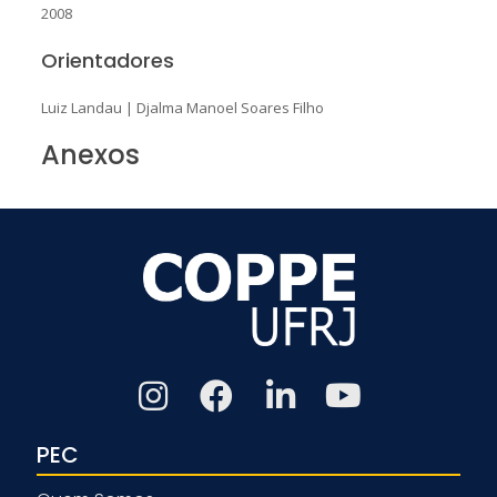
2008
Orientadores
Luiz Landau
|
Djalma Manoel Soares Filho
Anexos
PEC