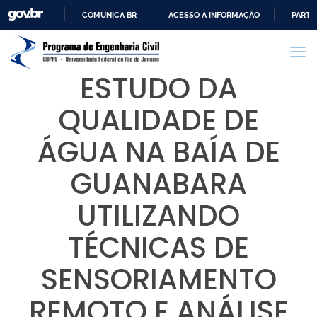
COMUNICA BR
ACESSO À INFORMAÇÃO
PARTI
IR
PARA
O
ESTUDO DA
CONTEÚDO
QUALIDADE DE
ÁGUA NA BAÍA DE
GUANABARA
UTILIZANDO
TÉCNICAS DE
SENSORIAMENTO
REMOTO E ANÁLISE