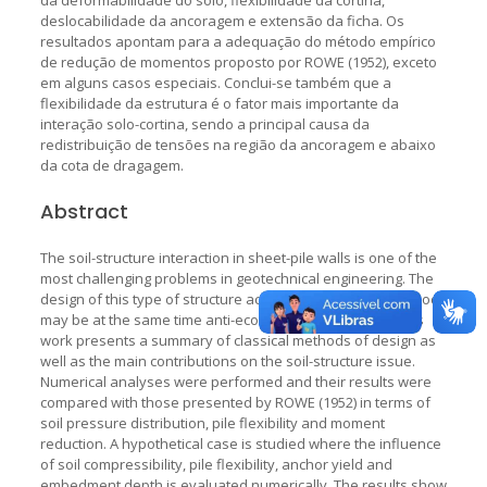
deslocabilidade da ancoragem e extensão da ficha. Os
resultados apontam para a adequação do método empírico
de redução de momentos proposto por ROWE (1952), exceto
em alguns casos especiais. Conclui-se também que a
flexibilidade da estrutura é o fator mais importante da
interação solo-cortina, sendo a principal causa da
redistribuição de tensões na região da ancoragem e abaixo
da cota de dragagem.
Abstract
The soil-structure interaction in sheet-pile walls is one of the
most challenging problems in geotechnical engineering. The
design of this type of structure according to classical methods
may be at the same time anti-economical and unsafe. This
work presents a summary of classical methods of design as
well as the main contributions on the soil-structure issue.
Numerical analyses were performed and their results were
compared with those presented by ROWE (1952) in terms of
soil pressure distribution, pile flexibility and moment
reduction. A hypothetical case is studied where the influence
of soil compressibility, pile flexibility, anchor yield and
embedment depth is evaluated numerically. The results show