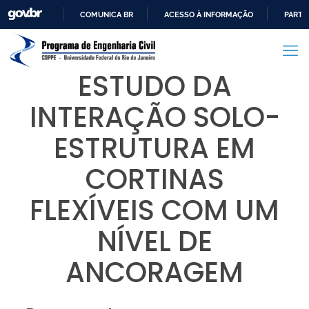
COMUNICA BR
ACESSO À INFORMAÇÃO
PARTI
IR
PARA
O
ESTUDO DA
CONTEÚDO
INTERAÇÃO SOLO-
ESTRUTURA EM
CORTINAS
FLEXÍVEIS COM UM
NÍVEL DE
ANCORAGEM