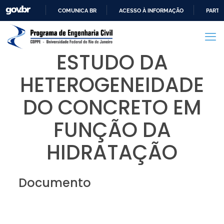
COMUNICA BR
ACESSO À INFORMAÇÃO
PARTI
IR
PARA
O
ESTUDO DA
CONTEÚDO
HETEROGENEIDADE
DO CONCRETO EM
FUNÇÃO DA
HIDRATAÇÃO
Documento