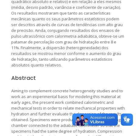
quadrático absoluto e relativo) e em relação a eles mesmos
(média, desvio padrão, variância e coeficiente de variação).
Os resultados mostraram que tanto as características
mecânicas quanto os seus parâmetros estatísticos podem
ser descritos através de curvas de tendências com alto grau
de precisão. Ainda, conjugando resultados dos ensaios de
pulso ultrassônico com calorimetria adiabática, obteve-se um
patamar de percolação com grau de hidratação entre 8 e
11%. Finalmente, a dispersão (heterogeneidade) dos
resultados se mostrou menor conforme o aumento do grau
de hidratação, tanto utilizando parâmetros estatísticos
absolutos quanto relativos.
Abstract
Aiming to complement concrete heterogeneity studies and to
work as an experimental basis for modeling this material at
early ages, the present work combined calorimetric and
mechanical tests in order to relate mechanical properties with
hydration and further evaluate the dispersion of the results
obtained. Specimens were produced and placed in a curing
chamber connected to the adiabatic calorimeter so that the
specimens had the same degree of hydration. Compression