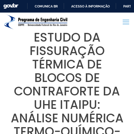
COMUNICA BR
ACESSO À INFORMAÇÃO
PARTI
IR
PARA
O
ESTUDO DA
CONTEÚDO
FISSURAÇÃO
TÉRMICA DE
BLOCOS DE
CONTRAFORTE DA
UHE ITAIPU:
ANÁLISE NUMÉRICA
TERMO-QUÍMICO-