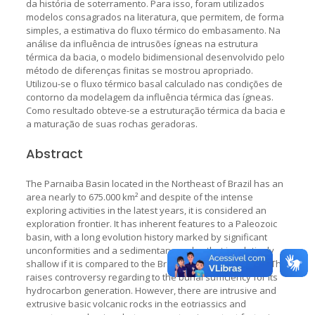
da história de soterramento. Para isso, foram utilizados
modelos consagrados na literatura, que permitem, de forma
simples, a estimativa do fluxo térmico do embasamento. Na
análise da influência de intrusões ígneas na estrutura
térmica da bacia, o modelo bidimensional desenvolvido pelo
método de diferenças finitas se mostrou apropriado.
Utilizou-se o fluxo térmico basal calculado nas condições de
contorno da modelagem da influência térmica das ígneas.
Como resultado obteve-se a estruturação térmica da bacia e
a maturação de suas rochas geradoras.
Abstract
The Parnaiba Basin located in the Northeast of Brazil has an
area nearly to 675.000 km² and despite of the intense
exploring activities in the latest years, it is considered an
exploration frontier. It has inherent features to a Paleozoic
basin, with a long evolution history marked by significant
unconformities and a sedimentary wedge that is relatively
shallow if it is compared to the Brazilian Cretacics basins. This
raises controversy regarding to the burial sufficiency for its
hydrocarbon generation. However, there are intrusive and
extrusive basic volcanic rocks in the eotriassics and