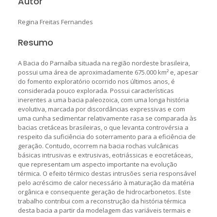
Autor
Regina Freitas Fernandes
Resumo
A Bacia do Parnaíba situada na região nordeste brasileira,
possui uma área de aproximadamente 675.000 km² e, apesar
do fomento exploratório ocorrido nos últimos anos, é
considerada pouco explorada. Possui características
inerentes a uma bacia paleozoica, com uma longa história
evolutiva, marcada por discordâncias expressivas e com
uma cunha sedimentar relativamente rasa se comparada às
bacias cretáceas brasileiras, o que levanta controvérsia a
respeito da suficiência do soterramento para a eficiência de
geração. Contudo, ocorrem na bacia rochas vulcânicas
básicas intrusivas e extrusivas, eotriássicas e eocretáceas,
que representam um aspecto importante na evolução
térmica. O efeito térmico destas intrusões seria responsável
pelo acréscimo de calor necessário à maturação da matéria
orgânica e consequente geração de hidrocarbonetos. Este
trabalho contribui com a reconstrução da história térmica
desta bacia a partir da modelagem das variáveis termais e