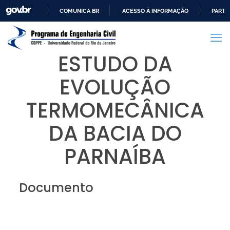
COMUNICA BR
ACESSO À INFORMAÇÃO
PARTI
IR
PARA
O
ESTUDO DA
CONTEÚDO
EVOLUÇÃO
TERMOMECÂNICA
DA BACIA DO
PARNAÍBA
Documento