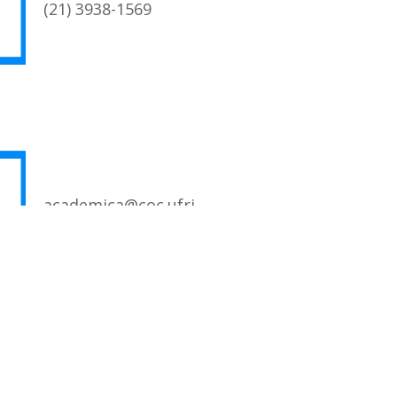
(21) 3938-1569
academica@coc.ufrj.br
RAMA DE