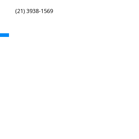
(21) 3938-1569
academica@coc.ufrj.br