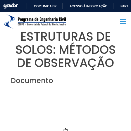
COMUNICA BR
ACESSO À INFORMAÇÃO
PARTI
IR
PARA
O
ESTRUTURAS DE
CONTEÚDO
SOLOS: MÉTODOS
DE OBSERVAÇÃO
Documento