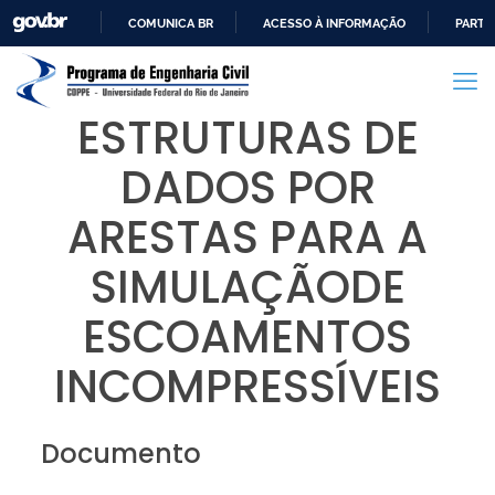
COMUNICA BR
ACESSO À INFORMAÇÃO
PARTI
IR
PARA
O
ESTRUTURAS DE
CONTEÚDO
DADOS POR
ARESTAS PARA A
SIMULAÇÃODE
ESCOAMENTOS
INCOMPRESSÍVEIS
Documento