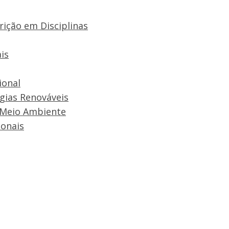
rição em Disciplinas
is
ional
rgias Renováveis
 Meio Ambiente
onais