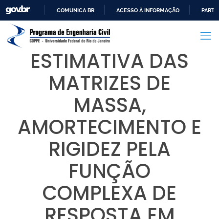
COMUNICA BR
ACESSO À INFORMAÇÃO
PARTI
IR
PARA
O
ESTIMATIVA DAS
CONTEÚDO
MATRIZES DE
MASSA,
AMORTECIMENTO E
RIGIDEZ PELA
FUNÇÃO
COMPLEXA DE
RESPOSTA EM