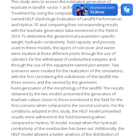
This study aims to assess the estimated generation of
leachate in landfill- sector 1 at the Nova Iguaçu Central Waste
Treatment by using the computational numerical models
named HELP (Hydrologic Evaluation of Landfill Performance)
and Hydrus 1D and comparing their corresponding results
with the leachate generation data monitored in the field in
2010. To determine the geotechnical parameters specific
weight, hydraulic conductivity, field capacity and porosity
used in these models, the layers of soil cover and waste
were studied at three different points through the use of
cylinders for the withdrawal of undisturbed samples and
through the use of the equipment named percameter. Two
scenarios were created for the realization of the simulations,
with the first considering the subdivision of the landfill into
three sectors and the second by the geometric
homogenization of the morphology of the landfill. The results
obtained by the two models presented the generation of
leachate values closer to those monitored in the field for the
first scenario when compared to the second scenario. For the
conditions adopted in this study, the HELP model presented
results more adherent to the field monitoring when
compared to Hydrus 1D model, except when the hydraulic
conductivity of the overburden has been set. Additionally, the
HELP model allowed a better analysis of the distribution of