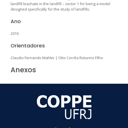
landfill leachate in the landfill – sector 1 for being a model
designed specifically for the study of landfills.
Ano
2010
Orientadores
Claudio Fernando Mahler
|
Otto Corrêa Rotunno Filho
Anexos