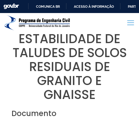
COMUNICA BR
ACESSO À INFORMAÇÃO
PARTI
IR
PARA
O
ESTABILIDADE DE
CONTEÚDO
TALUDES DE SOLOS
RESIDUAIS DE
GRANITO E
GNAISSE
Documento