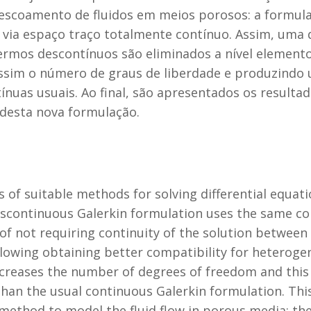
escoamento de fluidos em meios porosos: a formula
via espaço traço totalmente contínuo. Assim, uma da
rmos descontínuos são eliminados a nível elemento
assim o número de graus de liberdade e produzindo
ínuas usuais. Ao final, são apresentados os result
desta nova formulação.
s of suitable methods for solving differential equa
iscontinuous Galerkin formulation uses the same conc
of not requiring continuity of the solution between 
owing obtaining better compatibility for heteroge
ncreases the number of degrees of freedom and thi
han the usual continuous Galerkin formulation. Thi
 method to model the fluid flow in porous media: th