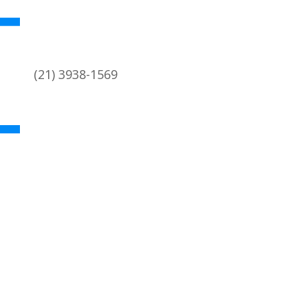
(21) 3938-1569
academica@coc.ufrj.br