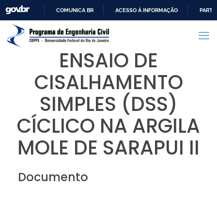
COMUNICA BR
ACESSO À INFORMAÇÃO
PARTI
IR
PARA
O
ENSAIO DE
CONTEÚDO
CISALHAMENTO
SIMPLES (DSS)
CÍCLICO NA ARGILA
MOLE DE SARAPUI II
Documento