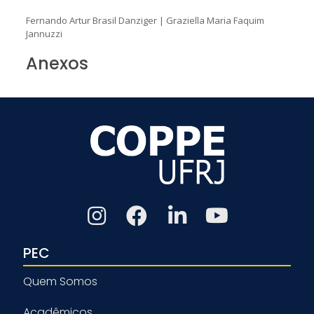
Fernando Artur Brasil Danziger
|
Graziella Maria Faquim
Jannuzzi
Anexos
PEC
Quem Somos
Acadêmicos