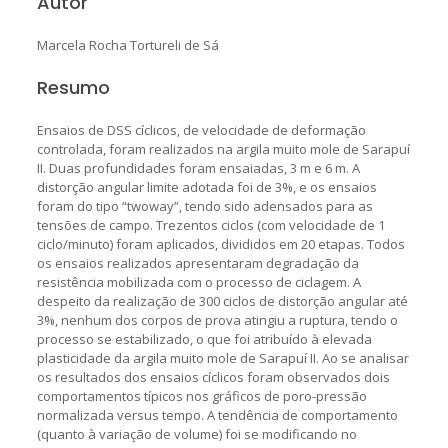
Autor
Marcela Rocha Tortureli de Sá
Resumo
Ensaios de DSS cíclicos, de velocidade de deformação
controlada, foram realizados na argila muito mole de Sarapuí
II. Duas profundidades foram ensaiadas, 3 m e 6 m. A
distorção angular limite adotada foi de 3%, e os ensaios
foram do tipo “twoway”, tendo sido adensados para as
tensões de campo. Trezentos ciclos (com velocidade de 1
ciclo/minuto) foram aplicados, divididos em 20 etapas. Todos
os ensaios realizados apresentaram degradação da
resistência mobilizada com o processo de ciclagem. A
despeito da realização de 300 ciclos de distorção angular até
3%, nenhum dos corpos de prova atingiu a ruptura, tendo o
processo se estabilizado, o que foi atribuído à elevada
plasticidade da argila muito mole de Sarapuí II. Ao se analisar
os resultados dos ensaios cíclicos foram observados dois
comportamentos típicos nos gráficos de poro-pressão
normalizada versus tempo. A tendência de comportamento
(quanto à variação de volume) foi se modificando no