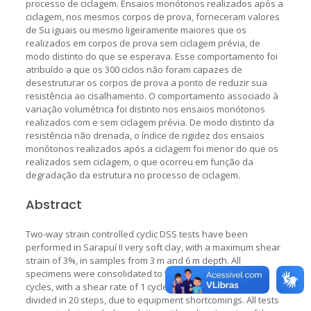
processo de ciclagem. Ensaios monótonos realizados após a
ciclagem, nos mesmos corpos de prova, forneceram valores
de Su iguais ou mesmo ligeiramente maiores que os
realizados em corpos de prova sem ciclagem prévia, de
modo distinto do que se esperava. Esse comportamento foi
atribuído a que os 300 ciclos não foram capazes de
desestruturar os corpos de prova a ponto de reduzir sua
resistência ao cisalhamento. O comportamento associado à
variação volumétrica foi distinto nos ensaios monótonos
realizados com e sem ciclagem prévia. De modo distinto da
resistência não drenada, o índice de rigidez dos ensaios
monótonos realizados após a ciclagem foi menor do que os
realizados sem ciclagem, o que ocorreu em função da
degradação da estrutura no processo de ciclagem.
Abstract
Two-way strain controlled cyclic DSS tests have been
performed in Sarapuí II very soft clay, with a maximum shear
strain of 3%, in samples from 3 m and 6 m depth. All
specimens were consolidated to the in-situ stresses. 300
cycles, with a shear rate of 1 cycle/minute, were applied,
divided in 20 steps, due to equipment shortcomings. All tests