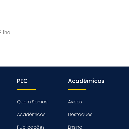
ilho
PEC
Acadêmicos
Quem Somos
Avisos
Acadêmicos
Destaques
Publicações
Ensino