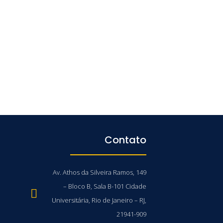
Contato
Av. Athos da Silveira Ramos, 149
– Bloco B, Sala B-101 Cidade
Universitária, Rio de Janeiro – RJ,
21941-909