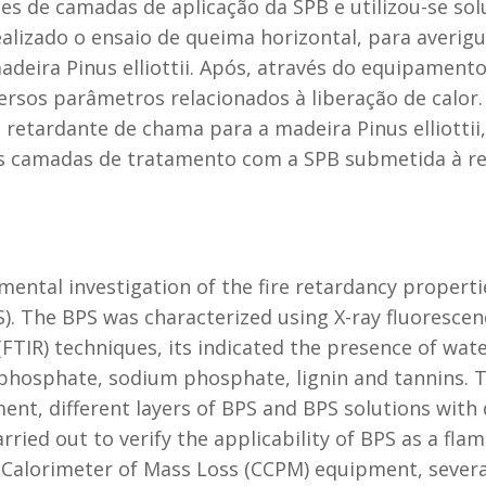
es de camadas de aplicação da SPB e utilizou-se so
realizado o ensaio de queima horizontal, para averig
deira Pinus elliottii. Após, através do equipament
rsos parâmetros relacionados à liberação de calor.
retardante de chama para a madeira Pinus elliottii,
ês camadas de tratamento com a SPB submetida à re
ental investigation of the fire retardancy propertie
. The BPS was characterized using X-ray fluorescen
FTIR) techniques, its indicated the presence of wat
m phosphate, sodium phosphate, lignin and tannins. T
t, different layers of BPS and BPS solutions with di
ried out to verify the applicability of BPS as a flame
 Calorimeter of Mass Loss (CCPM) equipment, severa