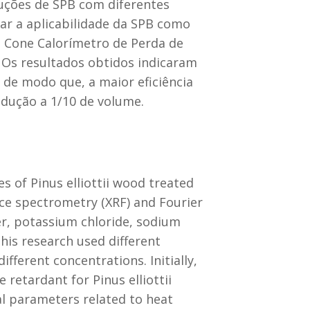
luções de SPB com diferentes
uar a aplicabilidade da SPB como
o Cone Calorímetro de Perda de
 Os resultados obtidos indicaram
 de modo que, a maior eficiência
dução a 1/10 de volume.
s of Pinus elliottii wood treated
ce spectrometry (XRF) and Fourier
er, potassium chloride, sodium
his research used different
fferent concentrations. Initially,
 retardant for Pinus elliottii
l parameters related to heat