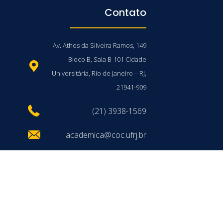
Contato
Av. Athos da Silveira Ramos, 149
– Bloco B, Sala B-101 Cidade
Universitária, Rio de Janeiro – RJ,
21941-909
(21) 3938-1569
academica@coc.ufrj.br
/UFRJ © 2026