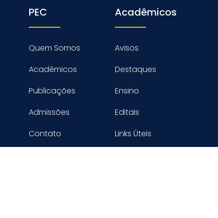
PEC
Acadêmicos
Quem Somos
Avisos
Acadêmicos
Destaques
Publicações
Ensino
Admissões
Editais
Contato
Links Úteis
reitos reservados PROGRAMA DE ENGENHARIA CIVIL - COPPE
Desenvolvido por Digimaster Informática