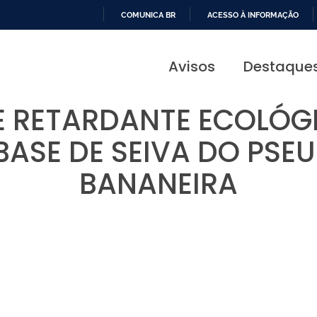
COMUNICA BR
ACESSO À INFORMAÇÃO
IR
PARA
Avisos
Destaque
O
CONTEÚDO
E RETARDANTE ECOLÓG
BASE DE SEIVA DO PS
BANANEIRA