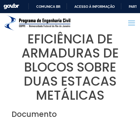
COMUNICA BR
ACESSO À INFORMAÇÃO
PARTI
IR
PARA
O
EFICIÊNCIA DE
CONTEÚDO
ARMADURAS DE
BLOCOS SOBRE
DUAS ESTACAS
METÁLICAS
Documento