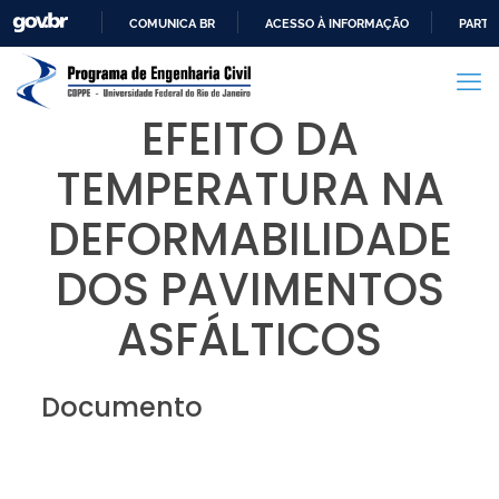
COMUNICA BR
ACESSO À INFORMAÇÃO
PARTI
IR
PARA
O
EFEITO DA
CONTEÚDO
TEMPERATURA NA
DEFORMABILIDADE
DOS PAVIMENTOS
ASFÁLTICOS
Documento