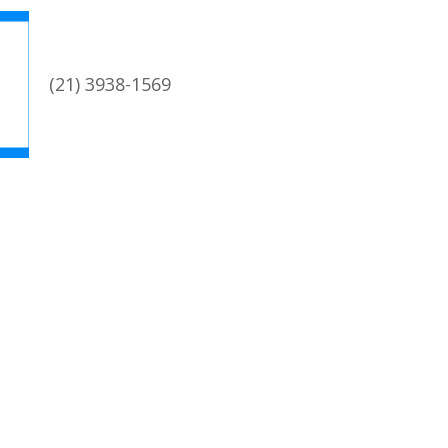
(21) 3938-1569
academica@coc.ufrj.br