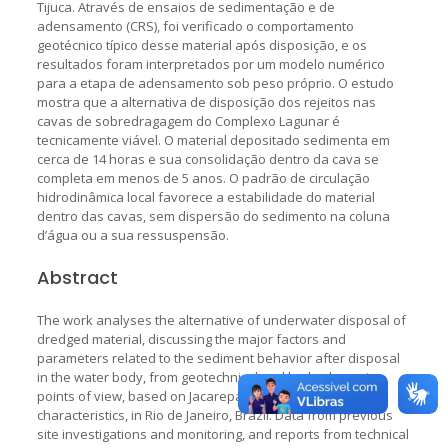
Tijuca. Através de ensaios de sedimentação e de
adensamento (CRS), foi verificado o comportamento
geotécnico típico desse material após disposição, e os
resultados foram interpretados por um modelo numérico
para a etapa de adensamento sob peso próprio. O estudo
mostra que a alternativa de disposição dos rejeitos nas
cavas de sobredragagem do Complexo Lagunar é
tecnicamente viável. O material depositado sedimenta em
cerca de 14 horas e sua consolidação dentro da cava se
completa em menos de 5 anos. O padrão de circulação
hidrodinâmica local favorece a estabilidade do material
dentro das cavas, sem dispersão do sedimento na coluna
d’água ou a sua ressuspensão.
Abstract
The work analyses the alternative of underwater disposal of
dredged material, discussing the major factors and
parameters related to the sediment behavior after disposal
in the water body, from geotechnical and hydrodynamic
points of view, based on Jacarepaguá Lagoon System
characteristics, in Rio de Janeiro, Brazil. Data from previous
site investigations and monitoring, and reports from technical