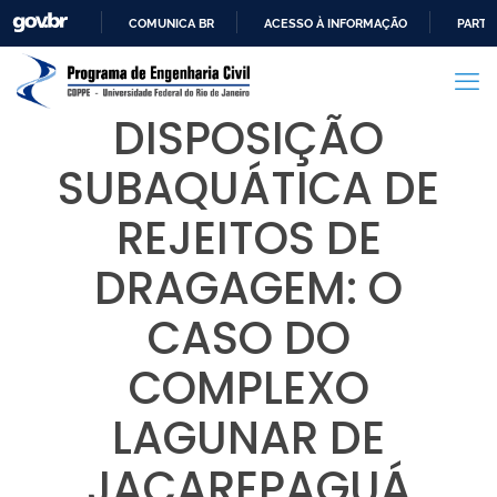
COMUNICA BR
ACESSO À INFORMAÇÃO
PARTI
IR
PARA
O
DISPOSIÇÃO
CONTEÚDO
SUBAQUÁTICA DE
REJEITOS DE
DRAGAGEM: O
CASO DO
COMPLEXO
LAGUNAR DE
JACAREPAGUÁ