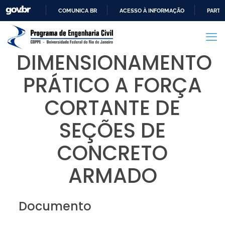
COMUNICA BR
ACESSO À INFORMAÇÃO
PARTI
IR
PARA
O
DIMENSIONAMENTO
CONTEÚDO
PRÁTICO A FORÇA
CORTANTE DE
SEÇÕES DE
CONCRETO
ARMADO
Documento