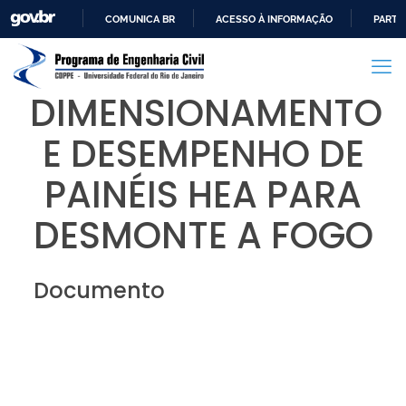
COMUNICA BR
ACESSO À INFORMAÇÃO
PARTI
IR
PARA
O
DIMENSIONAMENTO
CONTEÚDO
E DESEMPENHO DE
PAINÉIS HEA PARA
DESMONTE A FOGO
Documento