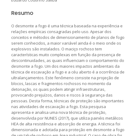
Resumo
O desmonte a fogo é uma técnica baseada na experiência e
relações empíricas consagradas pelo uso. Apesar dos
conceitos e métodos de dimensionamento de planos de fogo
serem conhecidos, a maior variável ainda é o meio onde os
explosivos são instalados. O maciço rochoso tem
características muito complexas em função da presença de
descontinuidades, as quais influenciam o comportamento do
desmonte a fogo. Um dos maiores impactos ambientais da
técnica de escavação a fogo e a céu aberto é a ocorrência de
ultralançamentos. Este fenômeno consiste na projeção de
blocos, lascas e fragmentos rochosos no momento da
detonação, os quais podem atingir infraestruturas,
provocando prejuízos, danos e riscos à segurança das
pessoas. Desta forma, técnicas de proteção são importantes
nas atividades de escavação a fogo. Esta pesquisa
apresenta e analisa uma nova técnica de proteção,
desenvolvida por NUNES (2017), que utiliza painéis metálicos
HEA de alta resistência e absorção de energia. A técnica foi
dimensionada e adotada para proteção em desmonte a fogo
de um talude rochoso em área industrial. O caso de obra foi