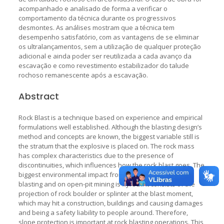
acompanhado e analisado de forma a verificar o
comportamento da técnica durante os progressivos
desmontes. As análises mostram que a técnica tem
desempenho satisfatório, com as vantagens de se eliminar
os ultralançamentos, sem a utilização de qualquer proteção
adicional e ainda poder ser reutilizada a cada avanço da
escavação e como revestimento estabilizador do talude
rochoso remanescente após a escavação.
Abstract
Rock Blast is a technique based on experience and empirical
formulations well established. Although the blasting design’s
method and concepts are known, the biggest variable still is
the stratum that the explosive is placed on. The rock mass
has complex characteristics due to the presence of
discontinuities, which influences how the rock blast goes. The
biggest environmental impact from excavation by rock
blasting and on open-pit mining is flyrock. It consists of the
projection of rock boulder or splinter at the blast moment,
which may hit a construction, buildings and causing damages
and being a safety liability to people around. Therefore,
slope protection is important at rock blasting operations. This