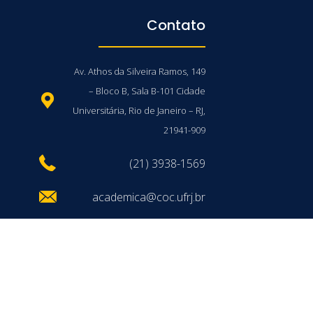
Contato
Av. Athos da Silveira Ramos, 149
– Bloco B, Sala B-101 Cidade
Universitária, Rio de Janeiro – RJ,
21941-909
(21) 3938-1569
academica@coc.ufrj.br
/UFRJ © 2026