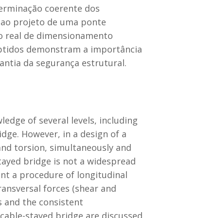
eterminação coerente dos
 ao projeto de uma ponte
so real de dimensionamento
 obtidos demonstram a importância
tia da segurança estrutural.
edge of several levels, including
idge. However, in a design of a
and torsion, simultaneously and
stayed bridge is not a widespread
ent a procedure of longitudinal
ransversal forces (shear and
s and the consistent
a cable-stayed bridge are discussed