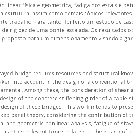
ão linear física e geométrica, fadiga dos estais e d
a estrutura, assim como demais tópicos relevantes
te trabalho. Para tanto, foi feito um estudo de ca
ga de rigidez de uma ponte estaiada. Os resultados
 proposto para um dimensionamento visando à garan
tayed bridge requires resources and structural knowl
aken into account in the design of a conventional br
damental. Among these, the consideration of shear 
 design of the concrete stiffening girder of a cable-
 design of these bridges. This work intends to pres
ked panel theory, considering the contribution of t
cal and geometric nonlinear analysis, fatigue of stay
ll as other relevant topics related to the design of 