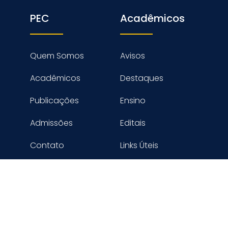
PEC
Acadêmicos
Quem Somos
Avisos
Acadêmicos
Destaques
Publicações
Ensino
Admissões
Editais
Contato
Links Úteis
reitos reservados PROGRAMA DE ENGENHARIA CIVIL - COPPE
Desenvolvido por Digimaster Informática