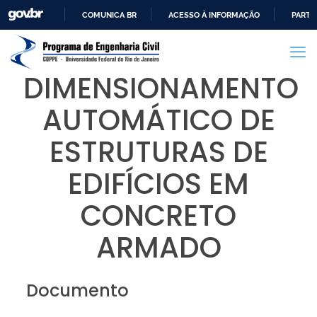
COMUNICA BR
ACESSO À INFORMAÇÃO
PARTI
IR
PARA
O
DIMENSIONAMENTO
CONTEÚDO
AUTOMÁTICO DE
ESTRUTURAS DE
EDIFÍCIOS EM
CONCRETO
ARMADO
Documento