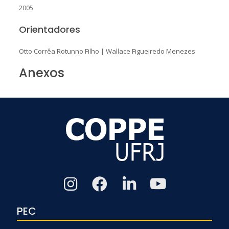
2005
Orientadores
Otto Corrêa Rotunno Filho
|
Wallace Figueiredo Menezes
Anexos
PEC