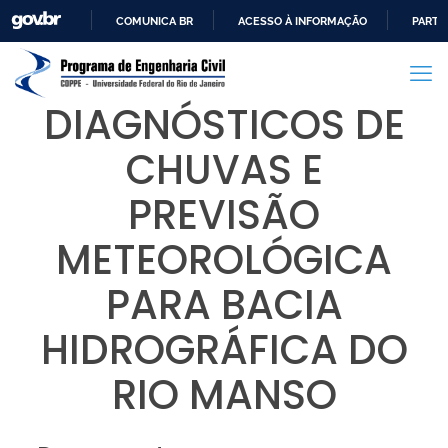
COMUNICA BR
ACESSO À INFORMAÇÃO
PARTI
IR
PARA
O
DIAGNÓSTICOS DE
CONTEÚDO
CHUVAS E
PREVISÃO
METEOROLÓGICA
PARA BACIA
HIDROGRÁFICA DO
RIO MANSO