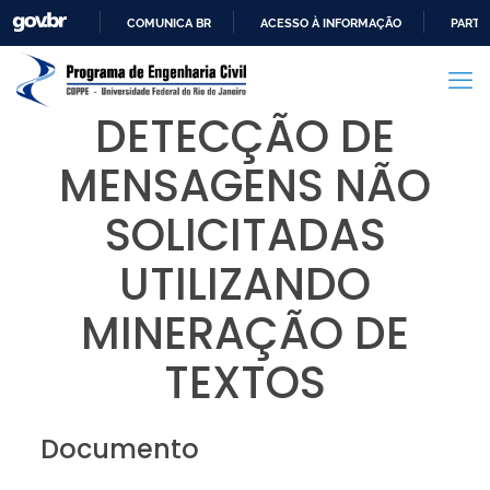
COMUNICA BR
ACESSO À INFORMAÇÃO
PARTI
IR
PARA
O
DETECÇÃO DE
CONTEÚDO
MENSAGENS NÃO
SOLICITADAS
UTILIZANDO
MINERAÇÃO DE
TEXTOS
Documento