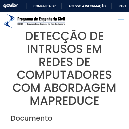
COMUNICA BR
ACESSO À INFORMAÇÃO
PARTI
IR
PARA
O
DETECÇÃO DE
CONTEÚDO
INTRUSOS EM
REDES DE
COMPUTADORES
COM ABORDAGEM
MAPREDUCE
Documento