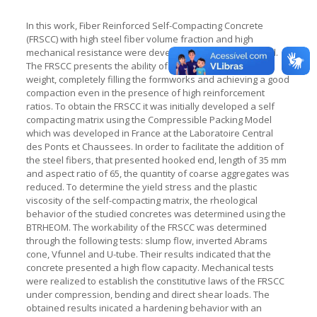
In this work, Fiber Reinforced Self-Compacting Concrete
(FRSCC) with high steel fiber volume fraction and high
mechanical resistance were developed and characterized.
The FRSCC presents the ability of flowing under its own
weight, completely filling the formworks and achieving a good
compaction even in the presence of high reinforcement
ratios. To obtain the FRSCC it was initially developed a self
compacting matrix using the Compressible Packing Model
which was developed in France at the Laboratoire Central
des Ponts et Chaussees. In order to facilitate the addition of
the steel fibers, that presented hooked end, length of 35 mm
and aspect ratio of 65, the quantity of coarse aggregates was
reduced. To determine the yield stress and the plastic
viscosity of the self-compacting matrix, the rheological
behavior of the studied concretes was determined using the
BTRHEOM. The workability of the FRSCC was determined
through the following tests: slump flow, inverted Abrams
cone, Vfunnel and U-tube. Their results indicated that the
concrete presented a high flow capacity. Mechanical tests
were realized to establish the constitutive laws of the FRSCC
under compression, bending and direct shear loads. The
obtained results inicated a hardening behavior with an