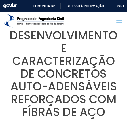
COMUNICA BR
ACESSO À INFORMAÇÃO
PARTI
IR
PARA
O
DESENVOLVIMENTO
CONTEÚDO
E
CARACTERIZAÇÃO
DE CONCRETOS
AUTO-ADENSÁVEIS
REFORÇADOS COM
FÍBRAS DE AÇO