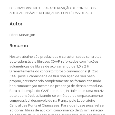
DESENVOLVIMENTO E CARACTERIZAÇÃO DE CONCRETOS
AUTO-ADENSÁVEIS REFORÇADOS COM FÍBRAS DE AÇO
Autor
Ederli Marangon
Resumo
Neste trabalho são produzidos e caracterizados concretos
auto-adensáveis fibrosos (CAAF) reforçados com frações
volumétricas de fibras de aço variando de 1,0 a 2 %.
Diferentemente do concreto fibroso convencional (FRC) o
CAAF possui capacidade de fluir sob ação de seu peso
próprio, preenchendo completamente as formas atingindo
boa compactação mesmo na presença de densa armadura.
Para a obtenção do CAAF dosou-se, inicialmente, uma matriz
auto adensável, utilizando-se o método do empacotamento
compressível desenvolvido na França pelo Laboratoire
Central des Ponts et Chaussees. Para que fosse possível se
adicionar fibras de aço com comprimento de 35 mm, relação
de aspecto de 65 e configuração geométrica com ganchos em